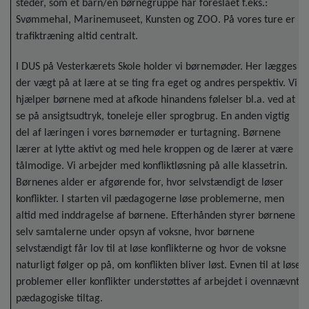
steder, som et barn/en børnegruppe har foreslået f.eks.:
Svømmehal, Marinemuseet, Kunsten og ZOO. På vores ture er
trafiktræning altid centralt.
I DUS på Vesterkærets Skole holder vi børnemøder. Her lægges
der vægt på at lære at se ting fra eget og andres perspektiv. Vi
hjælper børnene med at afkode hinandens følelser bl.a. ved at
se på ansigtsudtryk, toneleje eller sprogbrug. En anden vigtig
del af læringen i vores børnemøder er turtagning. Børnene
lærer at lytte aktivt og med hele kroppen og de lærer at være
tålmodige. Vi arbejder med konfliktløsning på alle klassetrin.
Børnenes alder er afgørende for, hvor selvstændigt de løser
konflikter. I starten vil pædagogerne løse problemerne, men
altid med inddragelse af børnene. Efterhånden styrer børnene
selv samtalerne under opsyn af voksne, hvor børnene
selvstændigt får lov til at løse konflikterne og hvor de voksne
naturligt følger op på, om konflikten bliver løst. Evnen til at løse
problemer eller konflikter understøttes af arbejdet i ovennævnte
pædagogiske tiltag.