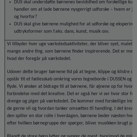
DUS skal understøtte børnenes bevidsthed om forskellige kult
handler om at lade børnene nysgerrigt udforske – hvem er je
og hvorfor?
DUS skal give børnene mulighed for at udforske og eksperime
udtryksformer som f.eks. dans, kunst, musik osv.
Vi tilbyder hver uge værkstedsaktiviteter, der bliver syet, malet 
mange andre ting, som børnene finder inspirerende. Det er meget
hvad der foregår på værkstedet.
Udover dette bruger børnene tid på at tegne, klippe og klistre o
opstår tit et fællesskab omkring vores tegneborde i DUSSEN og kre
flyde. Vi ønsker at bidrage til at børnene, får øjnene op for hvor d
forbindelse med det kreative. Det er også her vi ser hvor stor for
drenge og piger på værkstedet. De kommer med forskellige indgan
de gerne vil og hvordan tanker omsættes til handling. I det kreat
den spiller en stor rolle i hverdagen, børnene beder næsten hver
efter hvilken børnegruppe der spørger, bliver musikken brugt på f
Blandt de store børn lytter og synger de mest, hvorimod de mindr