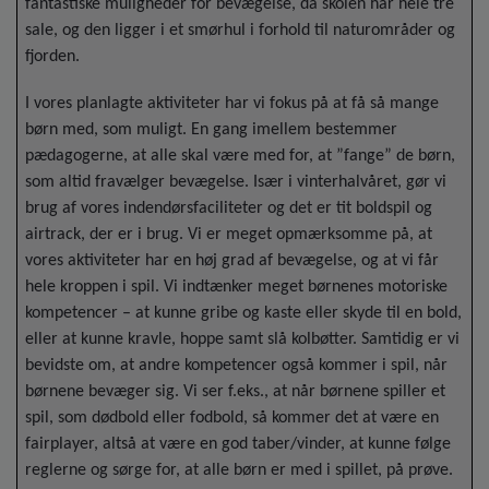
fantastiske muligheder for bevægelse, da skolen har hele tre
sale, og den ligger i et smørhul i forhold til naturområder og
fjorden.
I vores planlagte aktiviteter har vi fokus på at få så mange
børn med, som muligt. En gang imellem bestemmer
pædagogerne, at alle skal være med for, at ”fange” de børn,
som altid fravælger bevægelse. Især i vinterhalvåret, gør vi
brug af vores indendørsfaciliteter og det er tit boldspil og
airtrack, der er i brug. Vi er meget opmærksomme på, at
vores aktiviteter har en høj grad af bevægelse, og at vi får
hele kroppen i spil. Vi indtænker meget børnenes motoriske
kompetencer – at kunne gribe og kaste eller skyde til en bold,
eller at kunne kravle, hoppe samt slå kolbøtter. Samtidig er vi
bevidste om, at andre kompetencer også kommer i spil, når
børnene bevæger sig. Vi ser f.eks., at når børnene spiller et
spil, som dødbold eller fodbold, så kommer det at være en
fairplayer, altså at være en god taber/vinder, at kunne følge
reglerne og sørge for, at alle børn er med i spillet, på prøve.