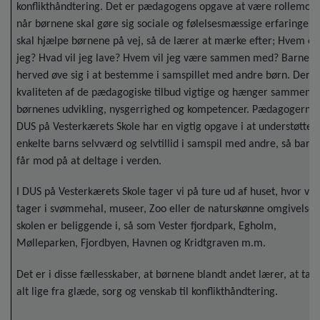
konflikthåndtering. Det er pædagogens opgave at være rollemode
når børnene skal gøre sig sociale og følelsesmæssige erfaringer. 
skal hjælpe børnene på vej, så de lærer at mærke efter; Hvem er
jeg? Hvad vil jeg lave? Hvem vil jeg være sammen med? Barnet 
herved øve sig i at bestemme i samspillet med andre børn. Derfo
kvaliteten af de pædagogiske tilbud vigtige og hænger sammen 
børnenes udvikling, nysgerrighed og kompetencer. Pædagogerne 
DUS på Vesterkærets Skole har en vigtig opgave i at understøtte 
enkelte barns selvværd og selvtillid i samspil med andre, så barn
får mod på at deltage i verden.
I DUS på Vesterkærets Skole tager vi på ture ud af huset, hvor vi b
tager i svømmehal, museer, Zoo eller de naturskønne omgivelser
skolen er beliggende i, så som Vester fjordpark, Egholm,
Mølleparken, Fjordbyen, Havnen og Kridtgraven m.m.
Det er i disse fællesskaber, at børnene blandt andet lærer, at tac
alt lige fra glæde, sorg og venskab til konflikthåndtering.