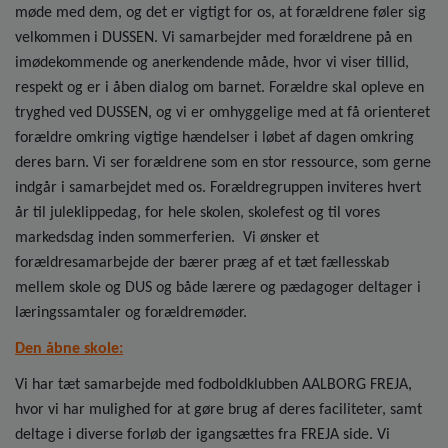
møde med dem, og det er vigtigt for os, at forældrene føler sig
velkommen i DUSSEN. Vi samarbejder med forældrene på en
imødekommende og anerkendende måde, hvor vi viser tillid,
respekt og er i åben dialog om barnet. Forældre skal opleve en
tryghed ved DUSSEN, og vi er omhyggelige med at få orienteret
forældre omkring vigtige hændelser i løbet af dagen omkring
deres barn. Vi ser forældrene som en stor ressource, som gerne
indgår i samarbejdet med os. Forældregruppen inviteres hvert
år til juleklippedag, for hele skolen, skolefest og til vores
markedsdag inden sommerferien. Vi ønsker et
forældresamarbejde der bærer præg af et tæt fællesskab
mellem skole og DUS og både lærere og pædagoger deltager i
læringssamtaler og forældremøder.
Den åbne skole:
Vi har tæt samarbejde med fodboldklubben AALBORG FREJA,
hvor vi har mulighed for at gøre brug af deres faciliteter, samt
deltage i diverse forløb der igangsættes fra FREJA side. Vi