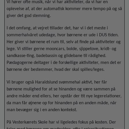
Vi hører ofte musik, når vi har aktiviteter, da vi har en
oplevelse af, at der automatisk kommer mere tempo på og så
giver det god stemning.
I det omfang, at vejret tillader det, har vi i det meste i
sommerhalvåret udedage, hvor børnene er ude i DUS tiden.
Her giver vi børnene et rum til, selv at finde på aktiviteter og
lege. Vi stiller gerne mooncars, bolde, sjippetove, kridt- og
sandkasse-ting, badebassin og glidebane til rådighed.
Pædagogerne deltager i de forskellige aktiviteter, men det er
børnene der bestemmer, hvad der skal spilles/leges.
Vi bruger også Haraldslund svømmehal aktivt, her får
børnene mulighed for at se hinanden og være sammen på
andre måder end ellers, her opstår der tit nye legerelationer,
da man får øjnene op for hinanden på en anden måde, når
man bevæger sig i en anden kontekst.
På Vesterkærets Skole har vi ligeledes fokus på kosten. Der