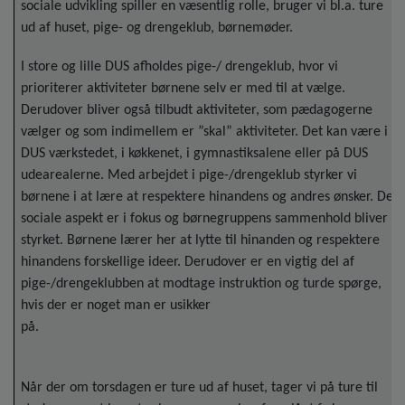
sociale udvikling spiller en væsentlig rolle, bruger vi bl.a. ture
ud af huset, pige- og drengeklub, børnemøder.
I store og lille DUS afholdes pige-/ drengeklub, hvor vi
prioriterer aktiviteter børnene selv er med til at vælge.
Derudover bliver også tilbudt aktiviteter, som pædagogerne
vælger og som indimellem er ”skal” aktiviteter. Det kan være i
DUS værkstedet, i køkkenet, i gymnastiksalene eller på DUS
udearealerne. Med arbejdet i pige-/drengeklub styrker vi
børnene i at lære at respektere hinandens og andres ønsker. Det
sociale aspekt er i fokus og børnegruppens sammenhold bliver
styrket. Børnene lærer her at lytte til hinanden og respektere
hinandens forskellige ideer. Derudover er en vigtig del af
pige-/drengeklubben at modtage instruktion og turde spørge,
hvis der er noget man er usikker
på.
Når der om torsdagen er ture ud af huset, tager vi på ture til