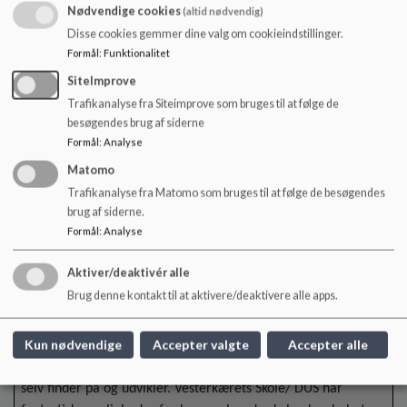
kropssprog og på den måde formidle følelser og oplevelser.
Nødvendige cookies
(altid nødvendig)
Udover dette skal børnene lære at bruge sproget til
Disse cookies gemmer dine valg om cookieindstillinger.
forhandlinger og løsninger af konflikter. Her er det de voksnes
Formål
:
Funktionalitet
fornemmeste opgave at støtte og vejlede i leg og konflikter,
SiteImprove
så vi hele tiden står på sidelinjen.
Trafikanalyse fra Siteimprove som bruges til at følge de
besøgendes brug af siderne
Sundhed, krop og bevægelse:
Formål
:
Analyse
Matomo
Trafikanalyse fra Matomo som bruges til at følge de besøgendes
Alle børn er aktiv deltagende i fysiske aktiviteter.
brug af siderne.
DUS skal arbejde systematisk med udvikling af børns
Formål
:
Analyse
kropsbevidsthed.
DUS skal lære børnene vedholdenhed gennem
Aktiver/deaktivér alle
selvvalgte fysiske aktiviteter.
Brug denne kontakt til at aktivere/deaktivere alle apps.
I DUSSEN findes bevægelse i mange former. Det findes i de
Kun nødvendige
Accepter valgte
Accepter alle
planlagte aktiviteter vi stiller op for børnene i det daglige liv i
DUSSEN, men det findes også i den frie leg, der hvor børnene
selv finder på og udvikler. Vesterkærets Skole/ DUS har