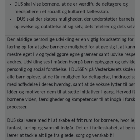
DUS skal vise børnene, at de er værdifulde deltagere og
medspillere i et socialt og kulturelt fællesskab.
I DUS skal der skabes muligheder, der understøtter barnets
oplevelse og opfattelse af sig selv, dets følelser og dets selvv
Den alsidige personlige udvikling er en vigtig forudsætning for b
læring og for at give børnene mulighed for at øve sig i, at kunne
mestre eget liv og tydeliggøre egne grænser samt udvise respekt
andres. Udvikling ses i måden hvorpå børn opbygger og udvikler
personlig og social forståelse. I DUSSEN på Vesterkærets skole ska
alle børn opleve, at de får mulighed for deltagelse, inddragelse 
medindflydelse i deres hverdag, samt at de voksne lytter til børn
idéer og motiverer dem til at sætte initiativer i gang. Herved får
børnene viden, færdigheder og kompetencer til at indgå i forskell
processer.
DUS skal være med til at skabe et frit rum for børnene, hvor leg,
fantasi, læring og samspil indgår. Det er i fællesskabet, at børne
lærer at tackle alt lige fra glæde, sorg og venskab til