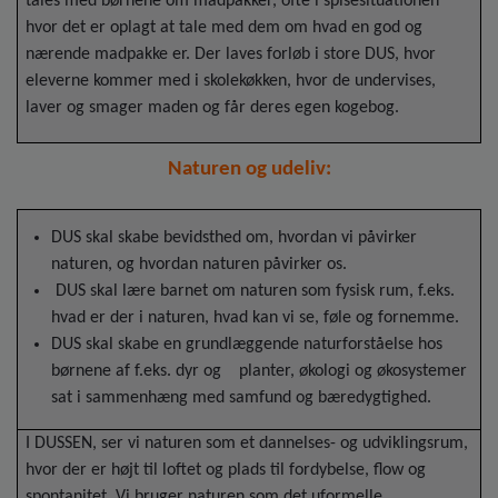
tales med børnene om madpakker, ofte i spisesituationen
hvor det er oplagt at tale med dem om hvad en god og
nærende madpakke er. Der laves forløb i store DUS, hvor
eleverne kommer med i skolekøkken, hvor de undervises,
laver og smager maden og får deres egen kogebog.
Naturen og udeliv:
DUS skal skabe bevidsthed om, hvordan vi påvirker
naturen, og hvordan naturen påvirker os.
DUS skal lære barnet om naturen som fysisk rum, f.eks.
hvad er der i naturen, hvad kan vi se, føle og fornemme.
DUS skal skabe en grundlæggende naturforståelse hos
børnene af f.eks. dyr og planter, økologi og økosystemer
sat i sammenhæng med samfund og bæredygtighed.
I DUSSEN, ser vi naturen som et dannelses- og udviklingsrum,
hvor der er højt til loftet og plads til fordybelse, flow og
spontanitet. Vi bruger naturen som det uformelle