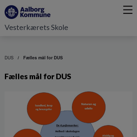
Vesterkærets Skole
G
å
DUS
Fælles mål for DUS
t
i
Fælles mål for DUS
l
h
o
v
e
d
i
n
d
h