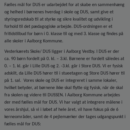
Fælles mål for DUS er udarbejdet for at skabe en sammenhæng
og helhed i børnenes hverdag i skole og DUS, samt give et
styringsredskab til at styrke og sikre kvalitet og udvikling i
forhold til det pædagogiske arbejde. DUS-ordningen er et
fritidstilbud for børn i 0. klasse til og med 3. klasse og findes på
alle skoler i Aalborg Kommune.
Vesterkærets Skole/ DUS ligger i Aalborg Vestby. I DUS er der
ca. 90 børn fordelt på 0. kl. – 3.kl. Børnene er fordelt således at
0. – 1. kl. går i Lille DUS og 2. -3.kl. går i Store DUS. Vi er fysisk
adskilt, da Lille DUS hører til i stueetagen og Store DUS hører til
på 1. sal. Vores skole og DUS er integreret i samme lokaler,
hvilket betyder, at børnene ikke skal flytte sig fysisk, når de skal
fra skolen og videre til DUSSEN. I Aalborg Kommune arbejdes
der med fælles mål for DUS. Vi har valgt at integrere målene i
vores årshjul, så vi i løbet af hele året, vil have fokus på de 6
kerneområder, samt de 4 pejlemærker der tages udgangspunkt i
fælles mål for DUS: