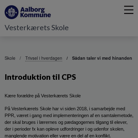
Vesterkærets Skole
G
å
Skole
Trivsel i hverdagen
Sådan taler vi med hinanden
t
i
Introduktion til CPS
l
h
o
v
Kære forældre på Vesterkærets Skole
e
d
På Vesterkærets Skole har vi siden 2018, i samarbejde med 
i
PPR, været i gang med implementeringen af en samtalemetode, 
n
der skal bruges i lærernes og pædagogernes tilgang til elever, 
d
der i perioder fx kan opleve udfordringer i og udenfor skolen, 
h
manglende motivation eller være en del af en konflikt.