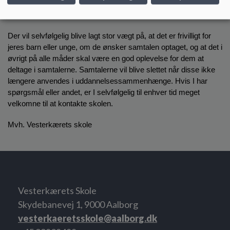
der elevens fortællinger, der inddrages i problemløsningen. Men 
i første omgang har det altså et uddannelsesmæssigt formål.
Der vil selvfølgelig blive lagt stor vægt på, at det er frivilligt for 
jeres barn eller unge, om de ønsker samtalen optaget, og at det i 
øvrigt på alle måder skal være en god oplevelse for dem at 
deltage i samtalerne. Samtalerne vil blive slettet når disse ikke 
længere anvendes i uddannelsessammenhænge. Hvis I har 
spørgsmål eller andet, er I selvfølgelig til enhver tid meget 
velkomne til at kontakte skolen.
Mvh. Vesterkærets skole
Vesterkærets Skole
Skydebanevej 1, 9000 Aalborg
vesterkaeretsskole@aalborg.dk