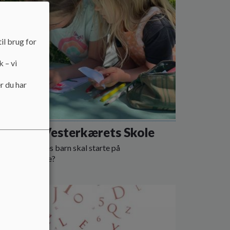
il brug for
k – vi
r du har
 elev på Vesterkærets Skole
ejer I om jeres barn skal starte på
erkærets Skole?
 mere