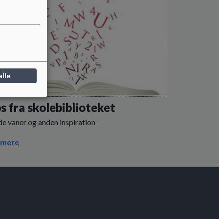
alle
s fra skolebiblioteket
de vaner og anden inspiration
 mere