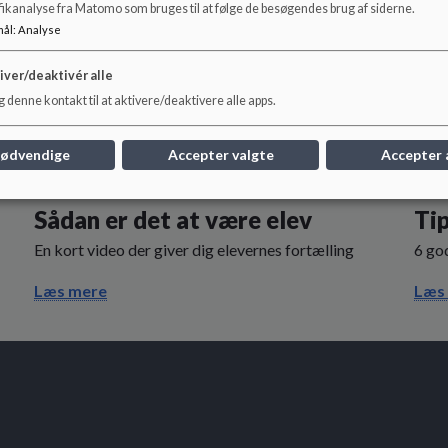
fikanalyse fra Matomo som bruges til at følge de besøgendes brug af siderne.
mål
:
Analyse
iver/deaktivér alle
 denne kontakt til at aktivere/deaktivere alle apps.
nødvendige
Accepter valgte
Accepter 
Sådan er det at være elev
Tip
En kort video der giver dig elevernes fortælling
6 go
Læs mere
Læs