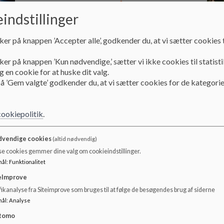
indstillinger
ker på knappen ’Accepter alle’, godkender du, at vi sætter cookies t
ker på knappen ’Kun nødvendige,’ sætter vi ikke cookies til statisti
 en cookie for at huske dit valg.
å ’Gem valgte’ godkender du, at vi sætter cookies for de kategorie
cookiepolitik
.
Skolen i Vestbyen
Ny
vendige cookies
(altid nødvendig)
Vesterkærets skole er en folkeskole med stort F.
Overv
se cookies gemmer dine valg om cookieindstillinger.
Her er plads til alle.
Vest
mål
:
Funktionalitet
Læs mere
Læs
eImprove
ikanalyse fra Siteimprove som bruges til at følge de besøgendes brug af siderne
mål
:
Analyse
tomo