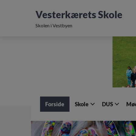
G
å
Vesterkærets Skole
t
i
Skolen i Vestbyen
l
h
o
v
e
d
i
n
d
h
o
l
Forside
Skole
DUS
Mød
d
e
t