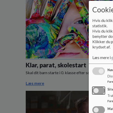
Cookie
Hvis du klik
statistik.
Hvis du klik
benytter dog
Klikker du p
krydset af.
Læs mere i
Klar, parat, skolestart
Nød
Skal dit barn starte i 0. klasse efter sommerferien?
Dis
For
Læs mere
Sit
Traf
For
Ma