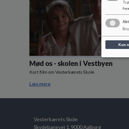
Tra
For
Akt
Brug
Kun 
Mød os - skolen i Vestbyen
Kort film om Vesterkærets Skole
Læs mere
Vesterkærets Skole
Skydebanevej 1, 9000 Aalborg