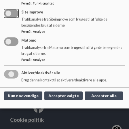
o
Formål
:
Funktionalitet
Vesterkærets Skoles inklusionsgrundlag
l
SiteImprove
d
Trafikanalyse fra Siteimprove som bruges til at følge de
e
besøgendes brug af siderne
t
Formål
:
Analyse
Matomo
Vesterkærets Skole
Trafikanalyse fra Matomo som bruges til at følge de besøgendes
Skydebanevej 1, 9000 Aalborg
brug af siderne.
vesterkaeretsskole@aalborg.dk
Formål
:
Analyse
+45 99828488
Aktiver/deaktivér alle
EAN NR.
5798003746692
Brug denne kontakt til at aktivere/deaktivere alle apps.
Tilgængelighedserklæring
Sitemap
Kun nødvendige
Accepter valgte
Accepter alle
Cookie politik