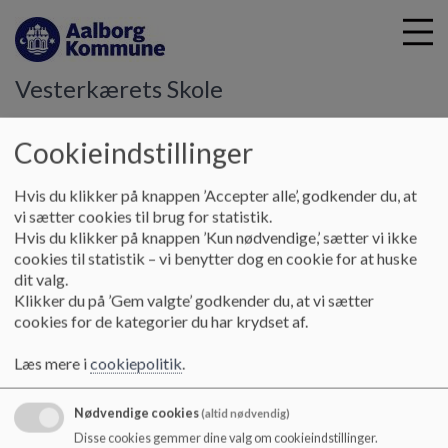
Vesterkærets Skole
Cookieindstillinger
G
å
Skole
Trivsel i hverdagen
Sådan arbejder vi med
Hvis du klikker på knappen ’Accepter alle’, godkender du, at
t
inklusion
vi sætter cookies til brug for statistik.
i
Hvis du klikker på knappen ’Kun nødvendige,’ sætter vi ikke
l
cookies til statistik – vi benytter dog en cookie for at huske
h
Inklusionsgrundlag
dit valg.
o
Klikker du på ’Gem valgte’ godkender du, at vi sætter
v
cookies for de kategorier du har krydset af.
e
Vesterkærets Skoles inklusionsgrundlag kan ses i grafisk 
d
udgave, som er linket til på denne side.
Læs mere i
cookiepolitik
.
i
n
d
Nødvendige cookies
(altid nødvendig)
h
Disse cookies gemmer dine valg om cookieindstillinger.
Dokumenter