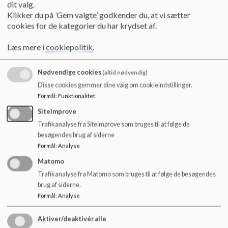
dit valg.
Kontorassistent
Klikker du på ’Gem valgte’ godkender du, at vi sætter
Charlotte Christensen
cookies for de kategorier du har krydset af.
Læs mere i
cookiepolitik
.
DUS
Nødvendige cookies
(altid nødvendig)
Disse cookies gemmer dine valg om cookieindstillinger.
Telefonbeskeder modtages mellem 6:30 - 7:45 og 14:00 -
17:00
Formål
:
Funktionalitet
Lille DUS 25 59 77 61
SiteImprove
Store DUS 25 59 77 62
Trafikanalyse fra Siteimprove som bruges til at følge de
Allergiafdelingen 25 59 77 61/62
besøgendes brug af siderne
Formål
:
Analyse
Ungdommens Uddannselsesvejledning
Trine Møller de Gier (7.- 9. årgang) 25 20 45 03
Matomo
Trafikanalyse fra Matomo som bruges til at følge de besøgendes
Skolesundhedsplejerske
brug af siderne.
Trine Koldbro Madsen 31 99 93 53 kan også
Formål
:
Analyse
kontaktes via Aula eller
sundhedsvejen
Aktiver/deaktivér alle
Skolesocialrådgiver