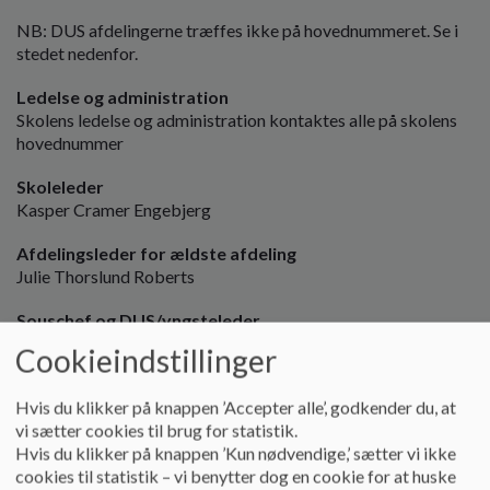
o
NB: DUS afdelingerne træffes ikke på hovednummeret. Se i
l
stedet nedenfor.
d
e
Ledelse og administration
t
Skolens ledelse og administration kontaktes alle på skolens
hovednummer
Skoleleder
Kasper Cramer Engebjerg
Afdelingsleder for ældste afdeling
Julie Thorslund Roberts
Souschef og DUS/yngsteleder
Mona Svejstrup Jensen
Cookieindstillinger
Sekretær
Hvis du klikker på knappen ’Accepter alle’, godkender du, at
Mette Marie Brøndbjerg Djernæs
vi sætter cookies til brug for statistik.
Hvis du klikker på knappen ’Kun nødvendige,’ sætter vi ikke
Teknisk serviceleder (Pedel)
cookies til statistik – vi benytter dog en cookie for at huske
Jesper Ekstrøm Brask