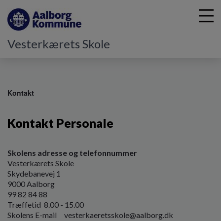
Vesterkærets Skole
G
å
Kontakt
t
i
Kontakt Personale
l
h
o
v
Skolens adresse og telefonnummer
e
Vesterkærets Skole
d
Skydebanevej 1
i
9000 Aalborg
n
99 82 84 88
d
Træffetid 8.00 - 15.00
h
Skolens E-mail vesterkaeretsskole@aalborg.dk