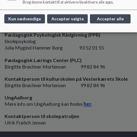
Brug denne kontakt til at aktivere/deaktivere alle apps.
Susanne Saur Bach 22 70 79 78
Ergoterapeut
Kun nødvendige
Accepter valgte
Accepter alle
Andreas Vandborg Larsen
Pædagogisk Psykologisk Rådgivning (PPR)
Skolepsykolog
Julia Mygind Hammer Borg 93 52 01 55
Pædagogisk Lærings Center (PLC)
Birgitte Brøchner Mortensen 99 82 84 96
Kontaktperson til kulturskolen på Vesterkærets Skole
Birgitte Brøchner Mortensen 99 82 84 96
UngAalborg
Mere info om UngAalborg kan findes
her
.
Kontaktperson til skolepatruljen
Ulrik Frølich Jensen