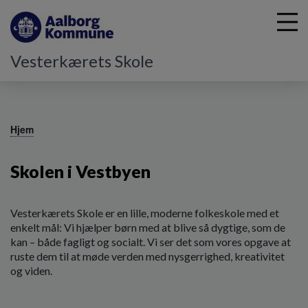
Vesterkærets Skole
G
å
Hjem
t
i
Skolen i Vestbyen
l
h
o
v
Vesterkærets Skole er en lille, moderne folkeskole med et
e
enkelt mål: Vi hjælper børn med at blive så dygtige, som de
d
kan – både fagligt og socialt. Vi ser det som vores opgave at
i
ruste dem til at møde verden med nysgerrighed, kreativitet
n
og viden.
d
h