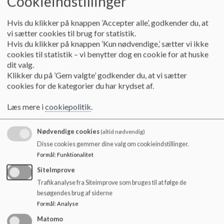
Cookieindstillinger
- Kunsten om workshops og projekter i billedkunst
- Friluftsrådet, der har tildelt os grønt flag
Hvis du klikker på knappen ’Accepter alle’, godkender du, at
- Vestbyens Skovhave, som ligger midt i vores egen forhave
vi sætter cookies til brug for statistik.
- Aalborg Freja, som låner os deres hal, udstyr og baner
Hvis du klikker på knappen ’Kun nødvendige,’ sætter vi ikke
cookies til statistik – vi benytter dog en cookie for at huske
Og glæder os over, at vi kan bruge byens mange andre tilbud,
dit valg.
når det passer os.
Klikker du på ’Gem valgte’ godkender du, at vi sætter
cookies for de kategorier du har krydset af.
Læs mere i
cookiepolitik
.
Vores værdier
Dagligdagen på Vesterkærets skole hviler på fem værdier,
som ikke bare er ord på et stykke papir, men noget vi gør os
Nødvendige cookies
(altid nødvendig)
umage med at efterleve hver eneste dag:
Disse cookies gemmer dine valg om cookieindstillinger.
Formål
:
Funktionalitet
SiteImprove
Trafikanalyse fra Siteimprove som bruges til at følge de
besøgendes brug af siderne
Formål
:
Analyse
Matomo