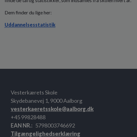
finde de tal og statistikker, som indsamles fra skolen hvert år.
Dem finder du lige her:
Uddannelsesstatistik
Vesterkærets Skole
Skydebanevej 1, 9000 Aalborg
vesterkaeretsskole@aalborg.dk
+45 99828488
EAN NR.
5798003746692
Tilgængelighedserklæring