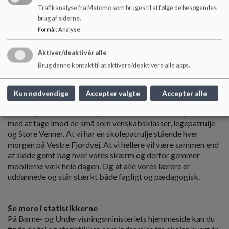
Trafikanalyse fra Matomo som bruges til at følge de besøgendes
brug af siderne.
Formål
:
Analyse
Aktiver/deaktivér alle
Brug denne kontakt til at aktivere/deaktivere alle apps.
Kun nødvendige
Accepter valgte
Accepter alle
Det betyder blandt andet, at skolens store elever hjælper
med at tage imod de små som venskabsklasser, legepatrulje
og Store Venner. At vi har en skolepatrulje stående hver
morgen på Vestre Fjordvej. At vi hellere vil være sammen end
at sidde gemt bag hver vores skærm og derfor gemmer
mobilerne væk hele dagen. Og at alle vores lærere er
uddannede og står stærkt både fagligt og pædagogisk.
Se mere i statistikkerne
På Børne- og Undervisningsministeriets hjemmeside kan du