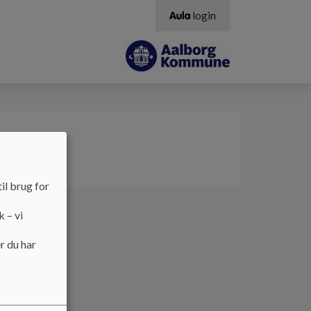
login
il brug for
k – vi
r du har