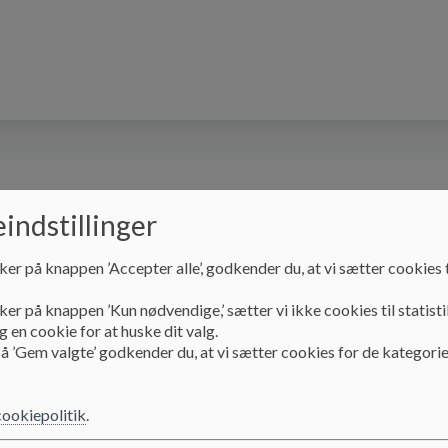
 os
Oplysningspligt
Kontakt
indstillinger
ker på knappen ’Accepter alle’, godkender du, at vi sætter cookies t
ker på knappen ’Kun nødvendige,’ sætter vi ikke cookies til statisti
 en cookie for at huske dit valg.
å ’Gem valgte’ godkender du, at vi sætter cookies for de kategorie
- skolen i Vestbyen
cookiepolitik
.
 hvordan det er at være elev på Vesterkærets Skole.