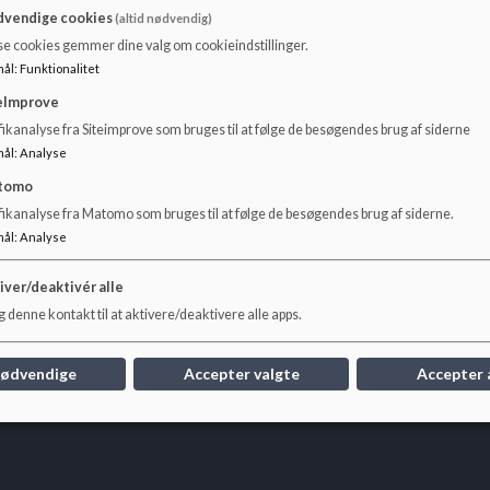
vendige cookies
(altid nødvendig)
se cookies gemmer dine valg om cookieindstillinger.
sSj8PAZnK/
mål
:
Funktionalitet
eImprove
ikanalyse fra Siteimprove som bruges til at følge de besøgendes brug af siderne
mål
:
Analyse
tomo
fikanalyse fra Matomo som bruges til at følge de besøgendes brug af siderne.
mål
:
Analyse
iver/deaktivér alle
 denne kontakt til at aktivere/deaktivere alle apps.
nødvendige
Accepter valgte
Accepter 