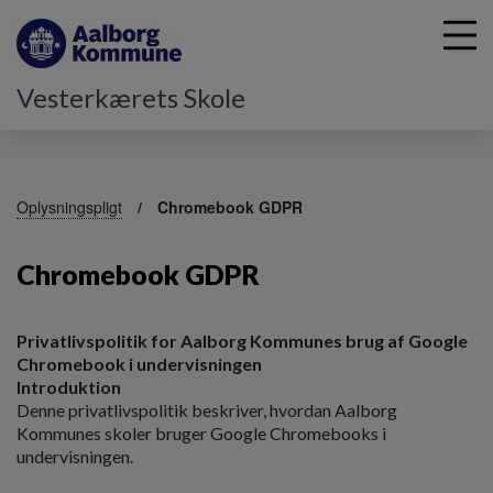
Vesterkærets Skole
G
å
Oplysningspligt
Chromebook GDPR
t
i
Chromebook GDPR
l
h
o
v
Privatlivspolitik for Aalborg Kommunes brug af Google
e
Chromebook i undervisningen
d
Introduktion
i
Denne privatlivspolitik beskriver, hvordan Aalborg
n
Kommunes skoler bruger Google Chromebooks i
d
undervisningen.
h