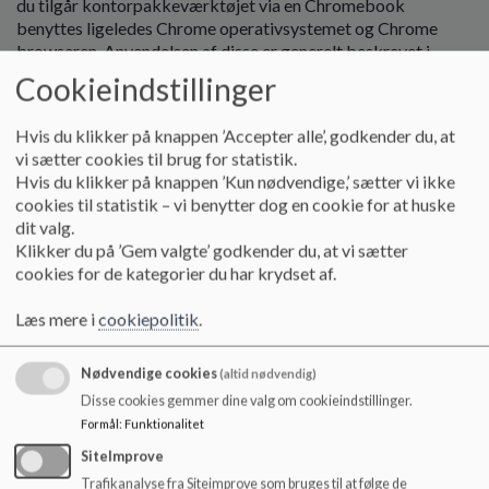
du tilgår kontorpakkeværktøjet via en Chromebook
benyttes ligeledes Chrome operativsystemet og Chrome
browseren. Anvendelsen af disse er generelt beskrevet i
Google Privacy Policy og til privatlivspolitikken har Google
Cookieindstillinger
udgivet en uddybende beskrivelse. Googles behandling af
dine oplysninger bruges til at levere og vedligeholde de
Hvis du klikker på knappen ’Accepter alle’, godkender du, at
tjenester som bruges til undervisningsbrug, samt til at
vi sætter cookies til brug for statistik.
forbedre sikkerheden og pålideligheden af
Hvis du klikker på knappen ’Kun nødvendige,’ sætter vi ikke
kontorpakkeværktøjet.
cookies til statistik – vi benytter dog en cookie for at huske
dit valg.
Google anvender ikke oplysningerne til at forbedre deres
Klikker du på ’Gem valgte’ godkender du, at vi sætter
tjenester, funktionalitet og udvikling.
cookies for de kategorier du har krydset af.
Ydermere videregiver vi også personoplysninger til Google
Læs mere i
cookiepolitik
.
som selvstændig dataansvarlig i forbindelse med Googles
overvågning af ”Child Sexual Abuse Material (CSAM)”.
Nødvendige cookies
(altid nødvendig)
Den begrænsede behandling til Googles egne formål er
Disse cookies gemmer dine valg om cookieindstillinger.
konsolideret og godkendt af Datatilsynet jf. afgørelse pr. 10.
Formål
:
Funktionalitet
juli 2024.
SiteImprove
Trafikanalyse fra Siteimprove som bruges til at følge de