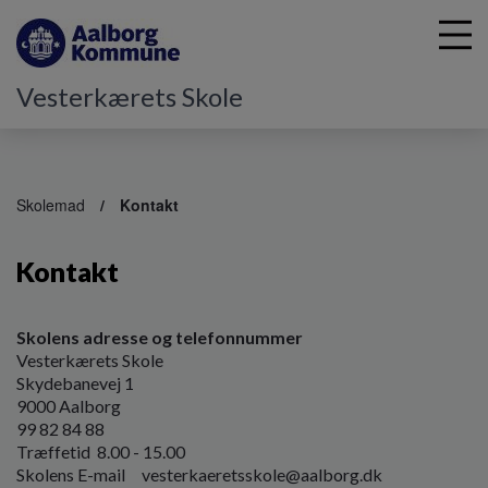
Vesterkærets Skole
G
å
Skolemad
Kontakt
t
i
Kontakt
l
h
o
v
Skolens adresse og telefonnummer
e
Vesterkærets Skole
d
Skydebanevej 1
i
9000 Aalborg
n
99 82 84 88
d
Træffetid 8.00 - 15.00
h
Skolens E-mail vesterkaeretsskole@aalborg.dk