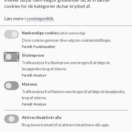
cookies for de kategorier du har krydset af.
Kontorassistent
Charlotte Christensen
Læs mere i
cookiepolitik
.
Nødvendige cookies
(altid nødvendig)
DUS
Disse cookies gemmer dine valg om cookieindstillinger.
Formål
:
Funktionalitet
Telefonbeskeder modtages mellem 6:30 - 7:45 og 14:00 -
SiteImprove
17:00
Lille DUS 25 59 77 61
Trafikanalyse fra Siteimprove som bruges til at følge de
Store DUS 25 59 77 62
besøgendes brug af siderne
Allergiafdelingen 25 59 77 61/62
Formål
:
Analyse
Matomo
Ungdommens Uddannselsesvejledning
Trafikanalyse fra Matomo som bruges til at følge de besøgendes
Trine Møller de Gier (7.- 9. årgang) 25 20 45 03
brug af siderne.
Formål
:
Analyse
Skolesundhedsplejerske
Trine Koldbro Madsen 31999353 kan også kontaktes
via Aula eller
sundhedsvejen
Aktiver/deaktivér alle
Brug denne kontakt til at aktivere/deaktivere alle apps.
Ergoterapeut