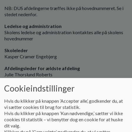
o
NB: DUS afdelingerne træffes ikke på hovednummeret. Se i
l
stedet nedenfor.
d
e
Ledelse og administration
t
Skolens ledelse og administration kontaktes alle på skolens
hovednummer
Skoleleder
Kasper Cramer Engebjerg
Afdelingsleder for ældste afdeling
Julie Thorslund Roberts
Cookieindstillinger
Souschef og DUS/yngsteleder
Mona Svejstrup Jensen
Hvis du klikker på knappen ’Accepter alle’, godkender du, at
Sekretær
vi sætter cookies til brug for statistik.
Mette Marie Brøndbjerg Djernæs
Hvis du klikker på knappen ’Kun nødvendige,’ sætter vi ikke
cookies til statistik – vi benytter dog en cookie for at huske
Teknisk serviceleder (Pedel)
dit valg.
Jesper Ekstrøm Brask
Klikker du på ’Gem valgte’ godkender du, at vi sætter