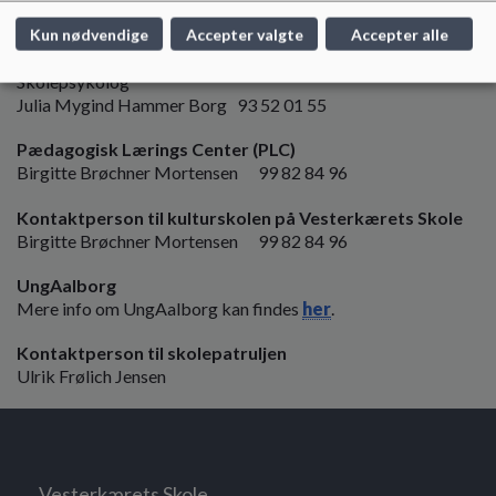
Andreas Vandborg Larsen
Kun nødvendige
Accepter valgte
Accepter alle
Pædagogisk Psykologisk Rådgivning (PPR)
Skolepsykolog
Julia Mygind Hammer Borg 93 52 01 55
Pædagogisk Lærings Center (PLC)
Birgitte Brøchner Mortensen 99 82 84 96
Kontaktperson til kulturskolen på Vesterkærets Skole
Birgitte Brøchner Mortensen 99 82 84 96
UngAalborg
Mere info om UngAalborg kan findes
her
.
Kontaktperson til skolepatruljen
Ulrik Frølich Jensen
Vesterkærets Skole